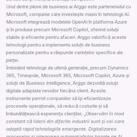
Unul dintre pilonii de business ai Arggo este parteneriatul cu
Microsoft, companie care investește masiv în tehnologii AI.
Microsoft integrează modelele OpenAI în platforma Azure
și în produse precum Microsoft Copilot, oferind soluții
stabile și eficiente pentru afaceri. Arggo valorifică aceste
tehnologii pentru a implementa soluții de business
personalizate pentru a răspunde cerințelor specifice ale
pieței.
Îmbinând tehnologii de ultimă generație, precum Dynamics
365, Timeqode, Microsoft 365, Microsoft Copilot, Azure și
soluții de Business Intelligence, Arggo dezvoltă soluții
digitale adaptate nevoilor fiecărui client. Aceste
instrumente permit companiilor să își eficientizeze
procesele operaționale, să reducă costurile și să
îmbunătățească experiența clienților. „
Observăm în mod
constant că liderii din diferite industrii sunt și cei care
adoptă rapid tehnologiile emergente. Digitalizarea
proceselor și integrarea automatizărilor bazate pe AI