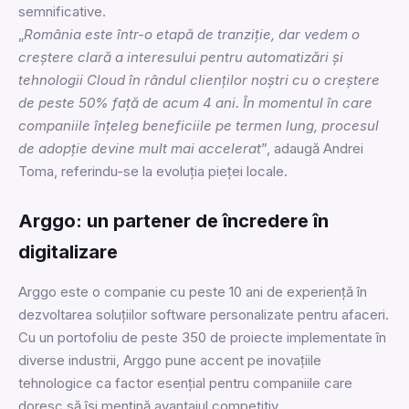
semnificative.
„
România este într-o etapă de tranziție, dar vedem o
creștere clară a interesului pentru automatizări și
tehnologii Cloud în rândul clienților noștri cu o creștere
de peste 50% față de acum 4 ani. În momentul în care
companiile înțeleg beneficiile pe termen lung, procesul
de adopție devine mult mai accelerat
”, adaugă Andrei
Toma, referindu-se la evoluția pieței locale.
Arggo: un partener de încredere în
digitalizare
Arggo este o companie cu peste 10 ani de experiență în
dezvoltarea soluțiilor software personalizate pentru afaceri.
Cu un portofoliu de peste 350 de proiecte implementate în
diverse industrii, Arggo pune accent pe inovațiile
tehnologice ca factor esențial pentru companiile care
doresc să își mențină avantajul competitiv.