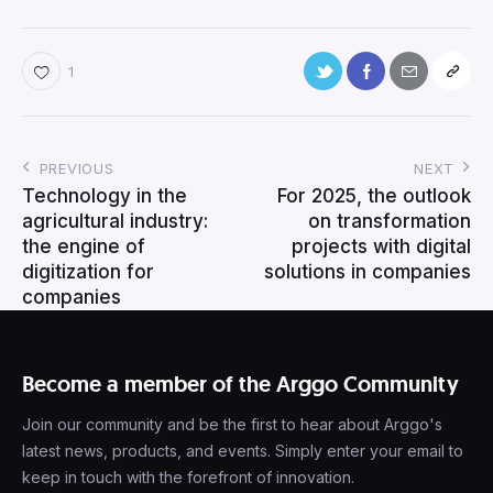
1
PREVIOUS
NEXT
Technology in the
For 2025, the outlook
agricultural industry:
on transformation
the engine of
projects with digital
digitization for
solutions in companies
companies
Become a member of the Arggo Community
Join our community and be the first to hear about Arggo's
latest news, products, and events. Simply enter your email to
keep in touch with the forefront of innovation.