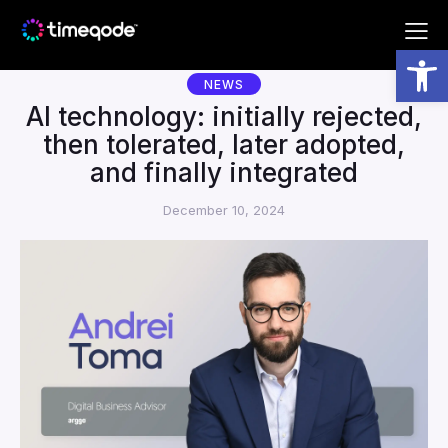
Subscribe to our newsletter!
Open toolbar
NEWS
AI technology: initially rejected,
then tolerated, later adopted,
and finally integrated
By completing this form you are agreeing with the
December 10, 2024
Arggo
Terms and Conditions
.