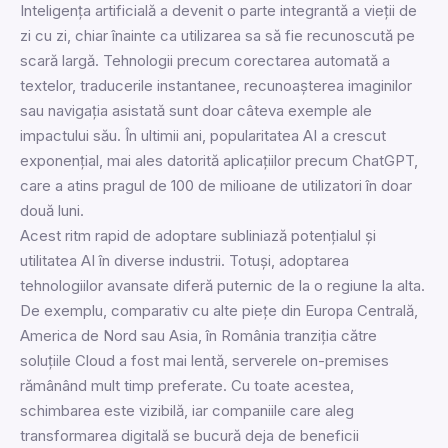
Inteligența artificială a devenit o parte integrantă a vieții de
zi cu zi, chiar înainte ca utilizarea sa să fie recunoscută pe
scară largă. Tehnologii precum corectarea automată a
textelor, traducerile instantanee, recunoașterea imaginilor
sau navigația asistată sunt doar câteva exemple ale
impactului său. În ultimii ani, popularitatea AI a crescut
exponențial, mai ales datorită aplicațiilor precum ChatGPT,
care a atins pragul de 100 de milioane de utilizatori în doar
două luni.
Acest ritm rapid de adoptare subliniază potențialul și
utilitatea AI în diverse industrii. Totuși, adoptarea
tehnologiilor avansate diferă puternic de la o regiune la alta.
De exemplu, comparativ cu alte piețe din Europa Centrală,
America de Nord sau Asia, în România tranziția către
soluțiile Cloud a fost mai lentă, serverele on-premises
rămânând mult timp preferate. Cu toate acestea,
schimbarea este vizibilă, iar companiile care aleg
transformarea digitală se bucură deja de beneficii