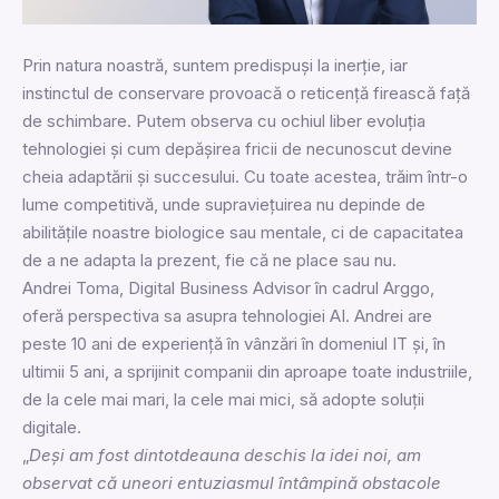
Prin natura noastră, suntem predispuși la inerție, iar
instinctul de conservare provoacă o reticență firească față
de schimbare. Putem observa cu ochiul liber evoluția
tehnologiei și cum depășirea fricii de necunoscut devine
cheia adaptării și succesului. Cu toate acestea, trăim într-o
lume competitivă, unde supraviețuirea nu depinde de
abilitățile noastre biologice sau mentale, ci de capacitatea
de a ne adapta la prezent, fie că ne place sau nu.
Andrei Toma, Digital Business Advisor în cadrul Arggo,
oferă perspectiva sa asupra tehnologiei AI. Andrei are
peste 10 ani de experiență în vânzări în domeniul IT și, în
ultimii 5 ani, a sprijinit companii din aproape toate industriile,
de la cele mai mari, la cele mai mici, să adopte soluții
digitale.
„
Deși am fost dintotdeauna deschis la idei noi, am
observat că uneori entuziasmul întâmpină obstacole