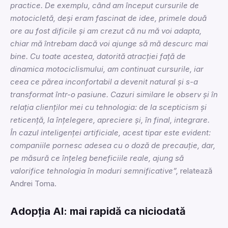
practice. De exemplu, când am început cursurile de
motocicletă, deși eram fascinat de idee, primele două
ore au fost dificile și am crezut că nu mă voi adapta,
chiar mă întrebam dacă voi ajunge să mă descurc mai
bine. Cu toate acestea, datorită atracției față de
dinamica motociclismului, am continuat cursurile, iar
ceea ce părea inconfortabil a devenit natural și s-a
transformat într-o pasiune. Cazuri similare le observ și în
relația clienților mei cu tehnologia: de la scepticism și
reticență, la înțelegere, apreciere și, în final, integrare.
În cazul inteligenței artificiale, acest tipar este evident:
companiile pornesc adesea cu o doză de precauție, dar,
pe măsură ce înțeleg beneficiile reale, ajung să
valorifice tehnologia în moduri semnificative”,
relatează
Andrei Toma.
Adopția AI: mai rapidă ca niciodată