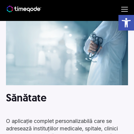
Abonați-vă la newsletter-ul nostru!
Deschide bara de unelte
Prin completarea acestui formular sunteți de acord cu
Arggo
Termene și Condiții
.
Sănătate
O aplicație complet personalizabilă care se
adresează instituțiilor medicale, spitale, clinici