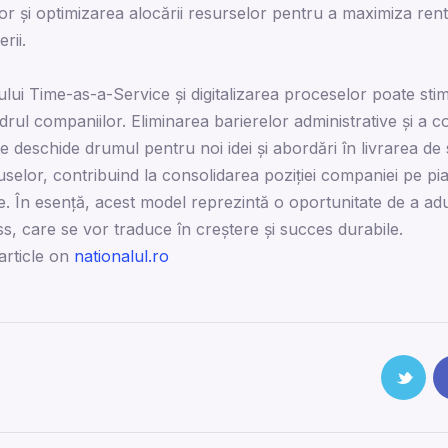
ilor și optimizarea alocării resurselor pentru a maximiza renta
rii.
ui Time-as-a-Service și digitalizarea proceselor poate stim
adrul companiilor. Eliminarea barierelor administrative și a c
 deschide drumul pentru noi idei și abordări în livrarea de se
selor, contribuind la consolidarea poziției companiei pe piaț
ale. În esență, acest model reprezintă o oportunitate de a a
ess, care se vor traduce în creștere și succes durabile.
article on
nationalul.ro