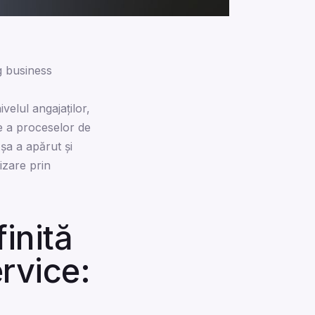
g business
ivelul angajaților,
re a proceselor de
șa a apărut și
izare prin
inită
rvice: