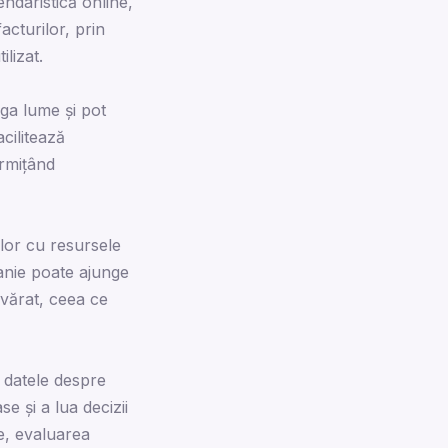
ndaristică online,
cturilor, prin
ilizat.
aga lume și pot
cilitează
ermițând
ilor cu resursele
panie poate ajunge
evărat, ceea ce
a datele despre
e și a lua decizii
e, evaluarea