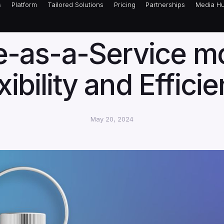
s
Platform
Tailored Solutions
Pricing
Partnerships
Media H
NEWS
-as-a-Service m
Platform
Tailored Solutions
Pricing
Partnerships
Media H
Subscri
xibility and Effici
newslet
May 20, 2024
By completing this 
.