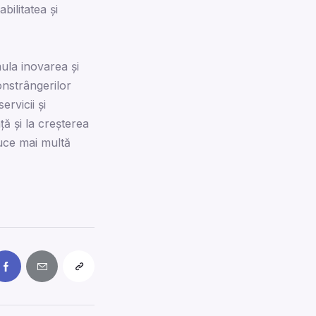
bilitatea și
ula inovarea și
onstrângerilor
rvicii și
ă și la creșterea
duce mai multă