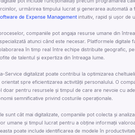
digitale pot include funcționalități precum programarea cale
inilor, urmărirea timpului lucrat și generarea automată a fa
software de Expense Management
intuitiv, rapid și ușor de ut
a proceselor, companiile pot angaja resurse umane din între
pecializată atunci când este necesar. Platformele digitale fa
laborarea în timp real între echipe distribuite geografic, p
fite de talentul și expertiza din întreaga lume.
Service digitalizat poate contribui la optimizarea cheltuiel
orientat spre eficientizarea activității personalului. O com
el doar pentru resursele și timpul de care are nevoie cu ad
nomii semnificative privind costurile operaționale.
 sunt cât mai digitalizate, companiile pot colecta și analiz
lor umane și timpul lucrat pentru a obține informații valoroas
easta poate include identificarea de modele în productivitat