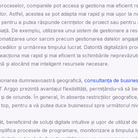
 proceselor, companiile pot accesa și gestiona mai eficient 
 lor. Astfel, acestea se pot adapta mai rapid și mai ușor la n
pentru a putea răspunde cerințelor de proiect sau pentru 
piață. De exemplu, utilizarea unui sistem de gestionare a r
atizarea unor sarcini precum gestionarea datelor angajați
iilor și urmărirea timpului lucrat. Datorită digitalizării pro
acționa mai rapid și mai eficient la schimbările neprevăzute
mă și alocând mai inteligent resursele necesare.
iționarea dumneavoastră geografică,
consultanța de busines
Arggo prezintă avantajul flexibilității, permițându-vă să ben
și de oriunde. În general, în absența restricțiilor geografice
de top, pentru a vă putea duce businessul spre următorul niv
, beneficiind de soluții digitale intuitive și ușor de utilizat d
mplifica procesele de programare, monitorizare a timpului lu