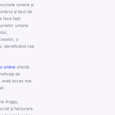
resursele umane și
umărul și tipul de
a face față
esurselor umane
lor,
ceselor, o
, identificând mai
s online
oferită
eficiați de
, aveți acces mai
el.
e la Arggo,
crat și facturare.