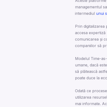
Aceste platforme 
managementul sarc
intermediul
unui 
Prin digitalizare
accesa expertiză s
comunicarea și co
companiilor să pro
Modelul Time-as-a-
umane, dacă este 
să plătească astf
poate duce la eco
Odată ce procesele
utilizarea resurse
mai informate. Ac