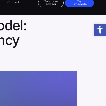
Talk to an
Try
ub
Contact
advisor
Timeqode
odel:
Talk to an
Try
ub
Contact
advisor
Timeqode
Open toolbar
be to our
ency
ter!
form you are agreeing with the Arggo
Terms and Conditions