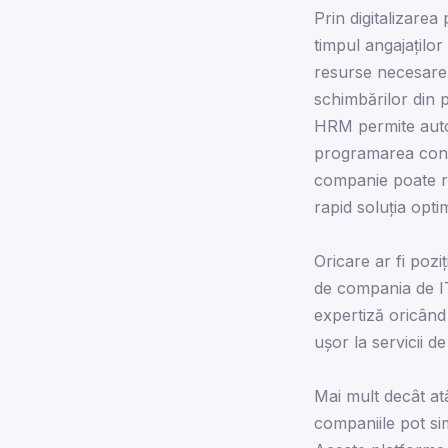
Prin digitalizarea
timpul angajaților
resurse necesare 
schimbărilor din 
HRM permite autom
programarea conced
companie poate re
rapid soluția opti
Oricare ar fi poz
de compania de IT 
expertiză oricând 
ușor la servicii 
Mai mult decât atât
companiile pot si