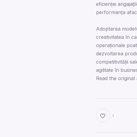
eficienței angajaț
performanța aface
Adoptarea modelul
creativitatea în c
operaționale poate
dezvoltarea produ
competitivității s
agilitate în busin
Read the original 
1